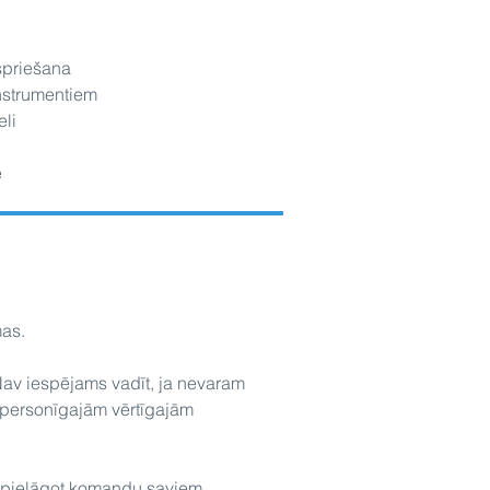
spriešana
nstrumentiem
li
e
mas.
Nav iespējams vadīt, ja nevaram
m personīgajām vērtīgajām
n pielāgot komandu saviem