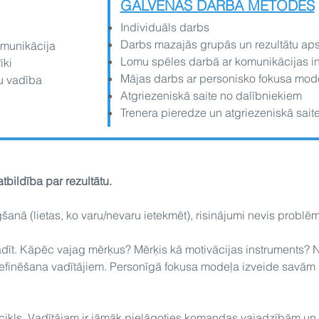
GALVENĀS DARBA METODES
Individuāls darbs
Darbs mazajās grupās un rezultātu ap
omunikācija
Lomu spēles darbā ar komunikācijas i
īki
Mājas darbs ar personisko fokusa mode
šu vadība
Atgriezeniskā saite no dalībniekiem
Trenera pieredze un atgriezeniskā sait
tbildība par rezultātu.
anā (lietas, ko varu/nevaru ietekmēt), risinājumi nevis problē
tādīt. Kāpēc vajag mērķus? Mērķis kā motivācijas instruments? 
to definēšana vadītājiem. Personīgā fokusa modeļa izveide savā
 cikls. Vadītājam ir jāmāk pielāgoties komandas vajadzībām u