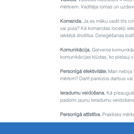
mērķiem. Vadītāja lomas un uzdevum
Komanda.
Ja es māku vadīt trīs ci
vai pūļa? Kā komandas locekļi ie
iekšējā drošība. Deleģēšanas būt
Komunikācija.
Galvenie komunikācij
komunikācijas kļūdas, ko pieļauj va
Personīgā efektivitāte.
Man nebija la
mērķim? Darīt pareizos darbus vai d
Ieradumu veidošana.
Kā pieaugušie
padomi jaunu ieradumu veidošan
Personīgā attīstība.
Praktisks mērķu