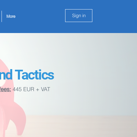
Sign in
More
nd Tactics
ees:
445 EUR + VAT