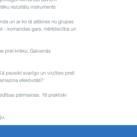
tāku rezultātu instruments
anda un ar ko tā atšķiras no grupas
t – komandas gars, mērķtiecība un
e pret kritiku. Galvenās
ā paveikt svarīgo un virzīties pretī
amazina efektivitāti?
edības pārmaiņas. 18 praktiski
ju.