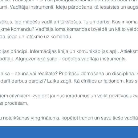
i. Vadītāja instrumenti. Ideju pārdošana kā iesaistes un augs
lvēkus, tad mācēšu vadīt arī tūkstošus. Tu un darbs. Kas ir kom
tekmē komandu? Vadītāja loma komandas izveidē un kā to veido
ība, jēga un ietekme uz komandu.
as principi. Informācijas līnija un komunikācijas apļi. Attieksm
dītāji. Atgriezeniskā saite – spēcīgs vadītāja instruments.
ika – atruna vai realitāte? Prioritāšu domāšana un disciplīna. K
arīt darbus pareizi? Laika zagļi. Kā cīnīties ar faktoriem, kas s
m cilvēkiem izveidot jaunus ieradumus un veikt pozitīvas uzv
as procesam.
 noteikšanas vingrinājums, kopējot treneri un savu tiešo vadītā