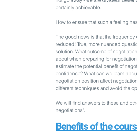
not go away - we are divided! Better c
certainly achievable.
How to ensure that such a feeling has
The good news is that the frequency o
reduced! True, more nuanced questi
solution. What outcome of negotiatio
about when preparing for negotiation
estimate the potential benefit of nego
confidence? What can we learn about
negotiation position affect negotiatio
different techniques and avoid the op
We will find answers to these and oth
negotiations".
Benefits of the cours