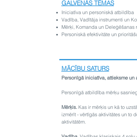
GALVENĀS TĒMAS
Iniciatīva un personiskā atbildība
Vadība,
Vadītāja instrumenti un K
Mērķi, Komanda un Deleģēšanas r
Personiskā efektivitāte un prioritā
MĀCĪBU SATURS
Personīgā iniciatīva, attieksme un a
Personīgā atbildība mērķu sasniegš
Mērķis.
Kas ir mērķis un kā to uzs
izmērīt - vērtīgās aktivitātes un 
aktivitātēm.
Vadība.
Vadības klasiskais 4 soļu