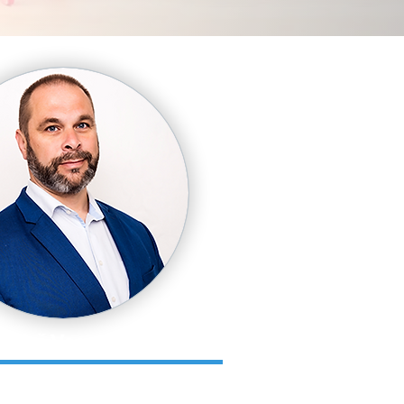
rtiņš Vecvanags
e in business management,