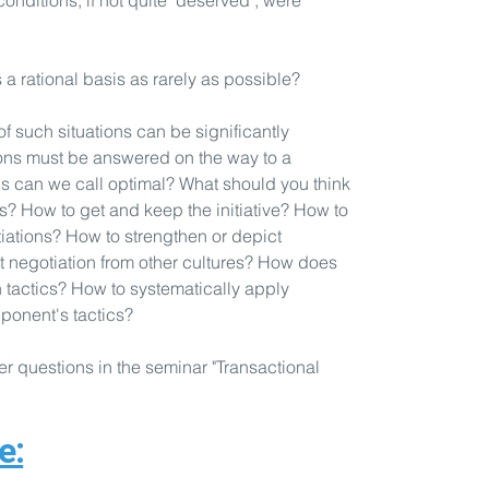
onditions, if not quite "deserved", were
certified indiv
International), 
Coaching Federa
 a rational basis as rarely as possible?
20+ years of m
Baltics, Cauca
f such situations can be significantly
employees, wit
ons must be answered on the way to a
In 5 years, he 
ns can we call optimal? What should you think
managers from t
s? How to get and keep the initiative? How to
Asian countries
tiations? How to strengthen or depict
Israel, Italy, etc.;
 negotiation from other cultures? How does
Conducted train
n tactics? How to systematically apply
Maxima, Sanofi-
ponent's tactics?
Ernst&Young, Ci
Bank of Georgi
er questions in the seminar "Transactional
Norvik Bank, N
Networks, BTA,
Insurance Group
e:
Severstal, Metli