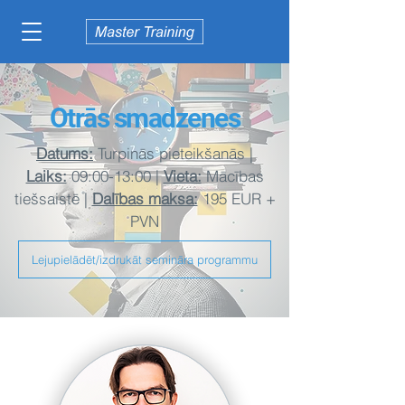
Otrās smadzenes
Datums:
Turpinās pieteikšanās |
Laiks:
09:00-13:00 |
Vieta:
Mācības
tiešsaistē |
Dalības maksa:
195 EUR +
PVN
Lejupielādēt/izdrukāt semināra programmu