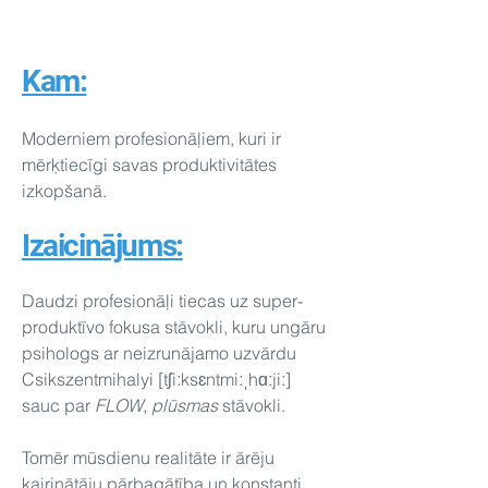
studentiem.
Ka
m:
Moderniem profesionāļiem, kuri ir
mērķtiecīgi savas produktivitātes
izkopšanā.
Izaicinājums:
Daudzi profesionāļi tiecas uz super-
produktīvo fokusa stāvokli, kuru ungāru
psihologs ar neizrunājamo uzvārdu
Csikszentmihalyi [tʃiːksɛntmiːˌhɑːjiː]
sauc par
FLOW
,
plūsmas
stāvokli.
Tomēr mūsdienu realitāte ir ārēju
kairinātāju pārbagātība un konstanti