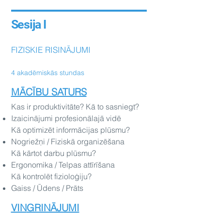
Sesija I
FIZISKIE RISINĀJUMI
4 akadēmiskās stundas
MĀCĪBU SATURS
Kas ir produktivitāte? Kā to sasniegt?
Izaicinājumi profesionālajā vidē
Kā optimizēt informācijas plūsmu?
Nogriežņi / Fiziskā organizēšana
Kā kārtot darbu plūsmu?
Ergonomika / Telpas attīrīšana
Kā kontrolēt fizioloģiju?
Gaiss / Ūdens / Prāts
VIN
GRINĀJUMI