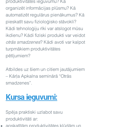
produktivitātes ieguvumu? Kā
organizēt informācijas plūsmu? Kā
automatizēt regulārus pienākumus? Kā
pieskatīt savu fizioloģisko stāvokli?
Kādi tehnoloģiju rīki var atslogot mūsu
ikdienu? Kādi fiziski produkti var veidot
otrās smadzenes
? Kādi avoti var kalpot
turpmākiem produktivitātes
pētījumiem?
Atbildes uz šiem un citiem jautājumiem
– Kārļa Apkalna seminārā “Otrās
smadzenes”.
Kursa ieguvumi:
Spēja praktiski uzlabot savu
produktivitāti ar:
apskatītām produktivitātes kļūdām un