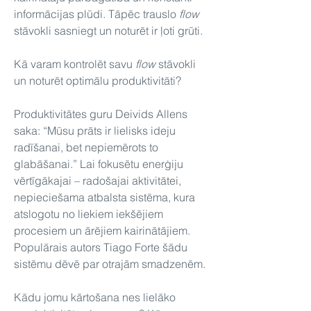
informācijas plūdi. Tāpēc trauslo
flow
stāvokli sasniegt un noturēt ir ļoti grūti.
Kā varam kontrolēt savu
flow
stāvokli
un noturēt optimālu produktivitāti?
Produktivitātes guru Deivids Allens
saka: “Mūsu prāts ir lielisks ideju
radīšanai, bet nepiemērots to
glabāšanai.” Lai fokusētu enerģiju
vērtīgākajai – radošajai aktivitātei,
nepieciešama atbalsta sistēma, kura
atslogotu no liekiem iekšējiem
procesiem un ārējiem kairinātājiem.
Populārais autors Tiago Forte šādu
sistēmu dēvē par otrajām smadzenēm.
Kādu jomu kārtošana nes lielāko