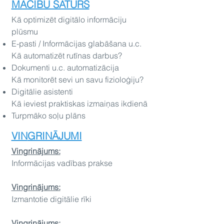
MĀCĪBU SATURS
Kā optimizēt digitālo informāciju
plūsmu
?
E-pasti / Informācijas glabāšana u.c.
Kā automatizēt rutīnas darbus?
Dokumenti u.c. automatizācija
Kā monitorēt sevi un savu fizioloģiju?
Digitālie asistenti
Kā ieviest praktiskas izmaiņas ikdienā
Turpmāko soļu plāns
VIN
GRINĀJUMI
Ving
rinājums:
Informācijas vadības prakse
Vingrinājums:
Izmantotie digitālie rīki
Ving
rinājums: