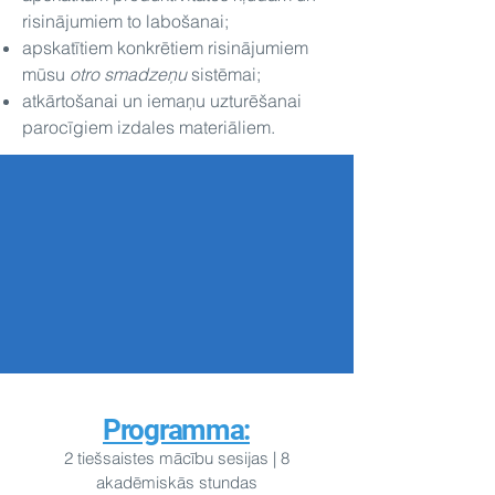
risinājumiem to labošanai;
apskatītiem konkrētiem risinājumiem
mūsu
otro smadzeņu
sistēmai;
atkārtošanai un iemaņu uzturēšanai
parocīgiem izdales materiāliem.
Programma:
2 tiešsaistes mācību
sesijas | 8
akadēmiskās stundas