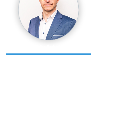
Kārlis Apkalns
MBA (Rīgas Biznesa skola).
Latvijas TOP biznesa treneris,
izveidojis seminārus par 20+ tēmām.
Trenējis Latvijas valsts pārvaldes
augstākā līmeņa vadītājus, Latvijas
Bankas un Latvijas Universitātes,
Valsts Ieņēmumu dienesta, Latvenergo
administrācijas komandas, Latvijas
vadošos start-up uzņēmumus un 400
citu organizāciju komandas.
Strādā ar Rīgas Biznesa skolas