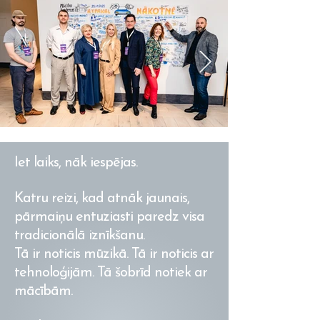
Iet laiks, nāk iespējas.
Katru reizi, kad atnāk jaunais,
pārmaiņu entuziasti paredz visa
tradicionālā iznīkšanu.
Tā ir noticis mūzikā. Tā ir noticis ar
tehnoloģijām. Tā šobrīd notiek ar
mācībām.