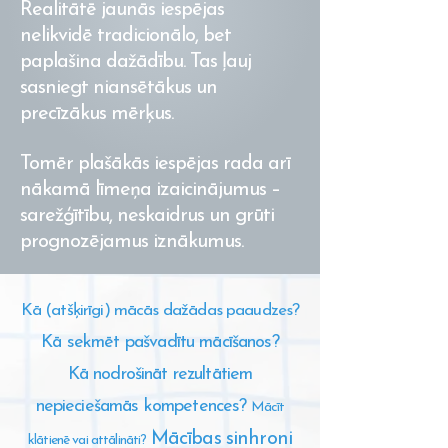
Realitātē jaunās iespējas
nelikvidē tradicionālo, bet
paplašina dažādību. Tas ļauj
sasniegt niansētākus un
precīzākus mērķus.
Tomēr plašākās iespējas rada arī
nākamā līmeņa izaicinājumus –
sarežģītību, neskaidrus un grūti
prognozējamus iznākumus.
Kā (atšķirīgi) mācās dažādas paaudzes?
Kā sekmēt pašvadītu mācīšanos?
Kā nodrošināt rezultātiem
nepieciešamās kompetences?
Mācīt
Mācības sinhroni
klātienē vai attālināti?