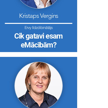
Kristaps Vergins
Ervy līdzdibinātājs
Cik gatavi esam
eMācībām?