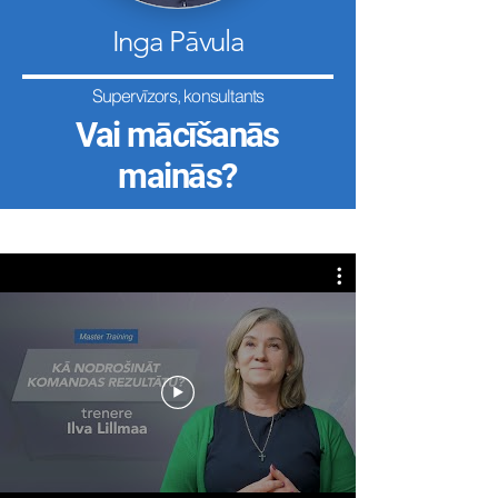
Inga Pāvula
Supervīzors, konsultants
Vai mācīšanās
mainās?