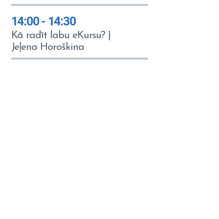
14:00 - 14:30
Kā radīt labu eKursu? |
Jeļena Horoškina
14:30 - 15:00
Kas mācīšanā nemainīsies?
| Mārtiņš Vecvanags
15:00 - 16:00
Konferences
noslēgums/Tīklošana/Vīna
glāze un salds pārsteigums
Nokļūšana uz konferenci