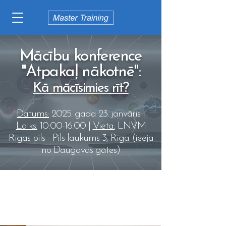
Mācību konference
"Atpakaļ nākotnē":
Kā mācīsimies rīt?
Datums:
2025. gada 23. janvāris |
Laiks:
10:00-16:00 |
Vieta:
LNVM
Rīgas pils - Pils laukums 3, Rīga (ieeja
no Daugavas gātes)
Nākamās - Tavas labākās
apmācības!