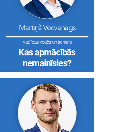
Mārtiņš Vecvanags
Vadības koučs un treneris
Kas apmācībās
nemainīsies?