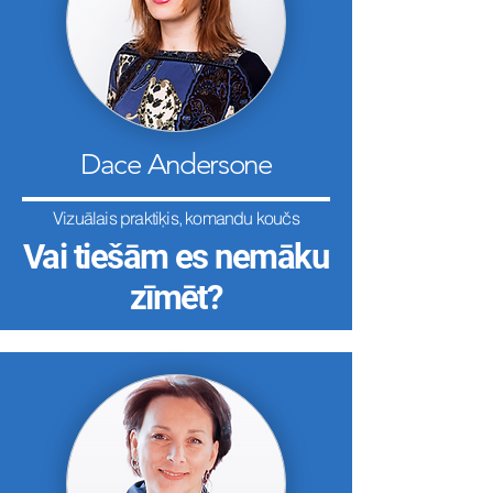
Dace Andersone
Vizuālais praktiķis, komandu koučs
Vai tiešām es nemāku
​zīmēt?