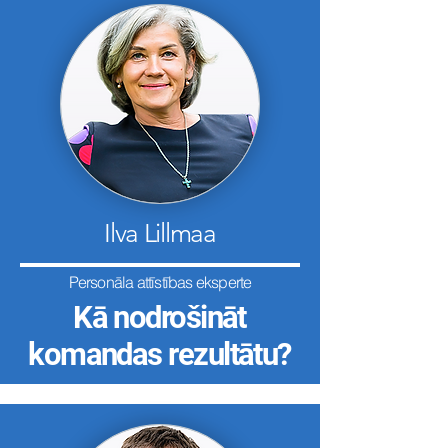
Ilva Lillmaa
Personāla attīstības eksperte
Kā nodrošināt
komandas rezultātu?