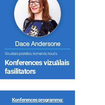
Dace Andersone
Vizuālais praktiķis, komandu koučs
Konferences vizuālais
fasilitators
Konferences programma: