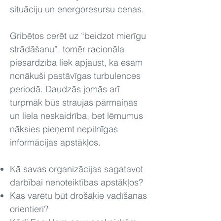
situāciju un energoresursu cenas.
Gribētos cerēt uz “beidzot mierīgu
strādāšanu”, tomēr racionāla
piesardzība liek apjaust, ka esam
nonākuši pastāvīgas turbulences
periodā. Daudzās jomās arī
turpmāk būs straujas pārmaiņas
un liela neskaidrība, bet lēmumus
nāksies pieņemt nepilnīgas
informācijas apstākļos.
Kā savas organizācijas sagatavot
darbībai nenoteiktības apstākļos?
Kas varētu būt drošākie vadīšanas
orientieri?