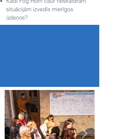
Kādi Fog Horn caur neskaidrām
situācijām izvedīs mierīgos
ūdeņos?