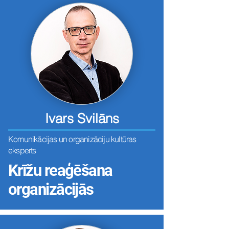
Ivars Svilāns
Komunikācijas un organizāciju kultūras
eksperts
Krīžu reaģēšana
organizācijās