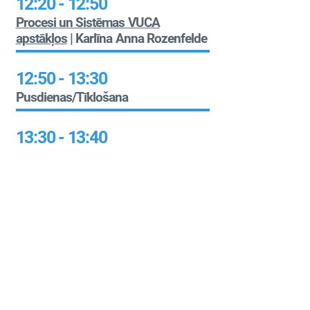
12:20 - 12:50
Procesi un Sistēmas VUCA
apstākļos
| Karlīna Anna Rozenfelde
12:50 - 13:30
Pusdienas/Tīklošana
13:30 - 13:40
Moderatora ievads
13:40 - 14:10
Vizuālā plānošana
| Kārlis Apkalns
14:10 - 14:40
Laiki nav svarīgi, svarīgs ir cilvēks
|
Daniels Pavļuts