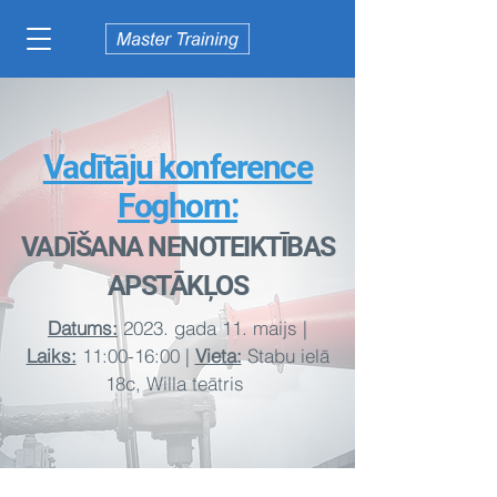
Vadītāju konference
Foghorn:
VADĪŠANA NENOTEIKTĪBAS
APSTĀKĻOS
Datums:
2023. gada 11. maijs |
Laiks:
11:00-16:00 |
Vieta:
Stabu ielā
18c, Willa teātris