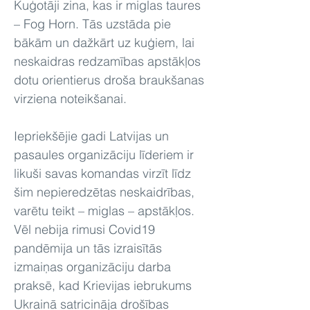
Kuģotāji zina, kas ir miglas taures
– Fog Horn. Tās uzstāda pie
bākām un dažkārt uz kuģiem, lai
neskaidras redzamības apstākļos
dotu orientierus droša braukšanas
virziena noteikšanai.
Iepriekšējie gadi Latvijas un
pasaules organizāciju līderiem ir
likuši savas komandas virzīt līdz
šim nepieredzētas neskaidrības,
varētu teikt – miglas – apstākļos.
Vēl nebija rimusi Covid19
pandēmija un tās izraisītās
izmaiņas organizāciju darba
praksē, kad Krievijas iebrukums
Ukrainā satricināja drošības