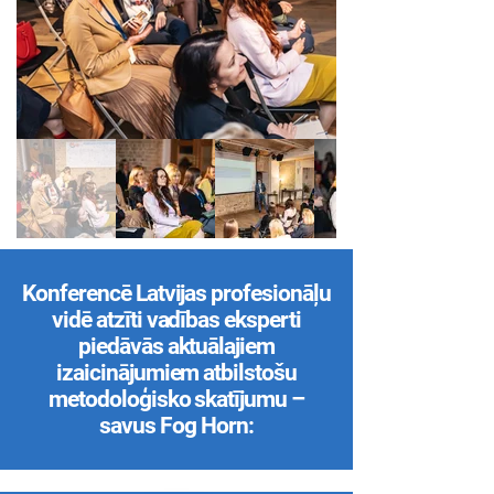
Konferencē Latvijas profesionāļu
vidē atzīti vadības eksperti
piedāvās aktuālajiem
izaicinājumiem atbilstošu
metodoloģisko skatījumu –
savus Fog Horn: