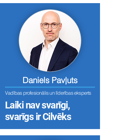
Daniels Pavļuts
Vadības profesionālis un līderības eksperts
Laiki nav svarīgi,
svarīgs ir Cilvēks