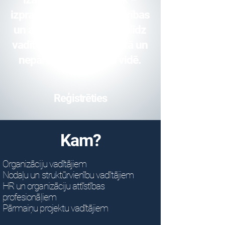
izprast sistēmiskās sakarības
un attīstīt pieejas, kas palīdz
vadīt pārmaiņas sarežģītā un
nepārtraukti mainīgā vidē.
Reģistrēties
Kam?
Organizāciju vadītājiem
Nodaļu un struktūrvienību vadītājiem
HR un organizāciju attīstības
profesionāļiem
Pārmaiņu projektu vadītājiem