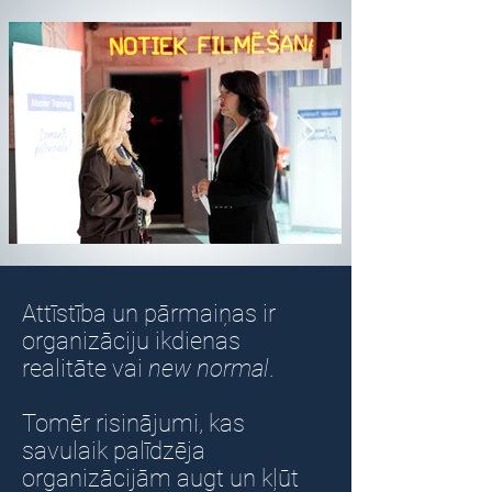
Attīstība un pārmaiņas ir
organizāciju ikdienas
realitāte vai
new normal
.
Tomēr risinājumi, kas
savulaik palīdzēja
organizācijām augt un kļūt