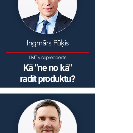
Ingmārs Pūķis
LMT viceprezidents
Kā "ne no kā"
radīt produktu?