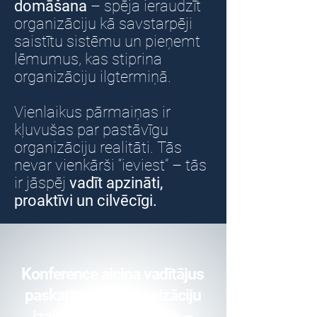
domāšana
– spēja ieraudzīt
organizāciju kā savstarpēji
saistītu sistēmu un pieņemt
lēmumus, kas stiprina
organizāciju ilgtermiņā.
Vienlaikus pārmaiņas ir
kļuvušas par pastāvīgu
organizāciju realitāti. Tās
nevar vienkārši “ieviest” – tās
ir jāspēj
vadīt apzināti,
proaktīvi un cilvēcīgi.
Konference aicina vadītājus
paskatīties uz organizāciju
izaicinājumiem plašāk –