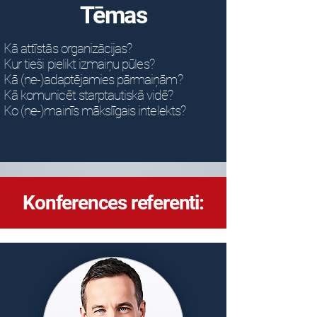
​Tēmas
Kā attīstās organizācijas?
Kur tieši pielikt izmaiņu pūles?
Kā (ne-)adaptējamies pārmaiņām?
Kā komunicēt starptautiskā vidē?
Ko (ne-)mainīs mākslīgais intelekts?
Konferences referenti: