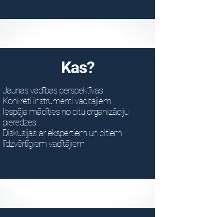
Kas?
Jaunas vadības perspektīvas
Konkrēti instrumenti vadītājiem
Iespēja mācīties no citu organizāciju
pieredzes
Diskusijas ar ekspertiem un citiem
līdzvērtīgiem vadītājiem