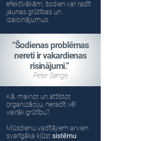
efektīvākām, šodien var radīt
jaunas grūtības un
izaicinājumus.
“Šodienas problēmas
nereti ir vakardienas
risinājumi.”
Peter Senge
Kā, mainot un attīstot
organizāciju, neradīt vēl
vairāk grūtību?
Mūsdienu vadītājiem arvien
svarīgāka kļūst
sistēmu