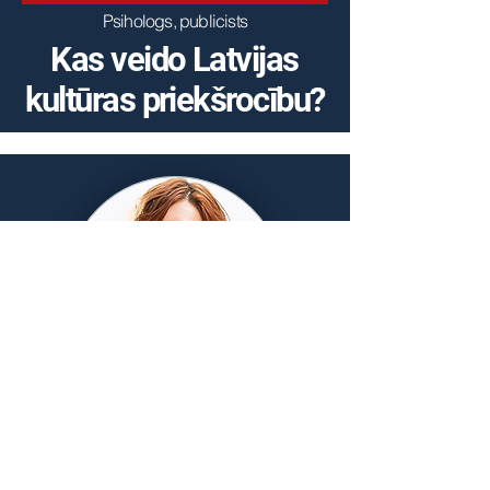
Psihologs, publicists
Kas veido Latvijas
kultūras priekšrocību?
Dace Andersone
Vizuālais praktiķis, komandu koučs