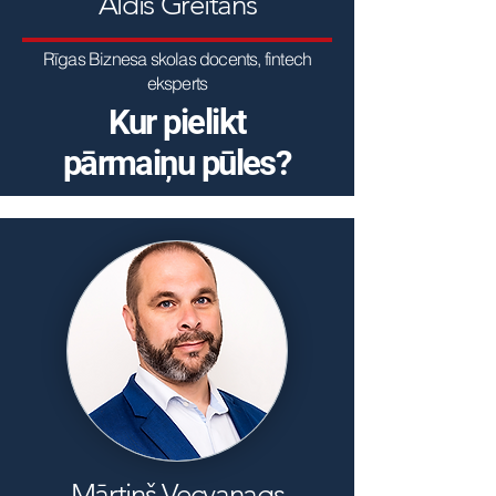
Aldis Greitāns
Rīgas Biznesa skolas docents, fintech
eksperts
Kur pielikt
pārmaiņu pūles?
Mārtiņš Vecvanags