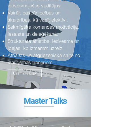
iedvesmojošus vadītājus:
Vairāk pašpārliecības un
skaidrības, kā vadīt efektīvi.
Sekmīgāka komandas motivācija,
iesaiste un deleģēšana.
Strukturēta attīstība, iedvesma un
idejas, ko izmantot uzreiz.
Atbalsts un atgriezeniskā saite no
izaugsmes treneriem.
Uzzināt vairāk
Master Talks