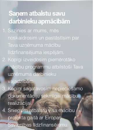
Saņem atbalstu savu
darbinieku apmācībām
Sazinies ar mums, mēs
noskaidrosim un pastāstīsim par
Tava uzņēmuma mācību
līdzfinansējuma iespējām.
Kopīgi izveidosim piemērotāko
mācību programmu atbilstoši Tava
uzņēmuma darbinieku
vajadzībām.
Kopīgi sagatavosim nepieciešamo
dokumentāciju sekmīgai mācību
realizācijai.
Sniegsim atbalstu visa mācību
projekta gaitā ar Eiropas
Savienības līdzfinansējumu.