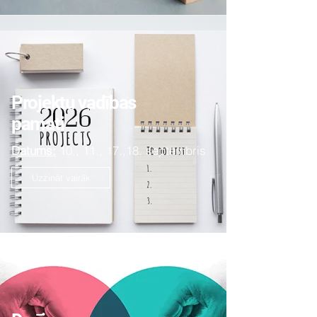
Projektu vadības
pamati
Datums:
10., 11., 17.,18. septembris
Uzzināt vairāk