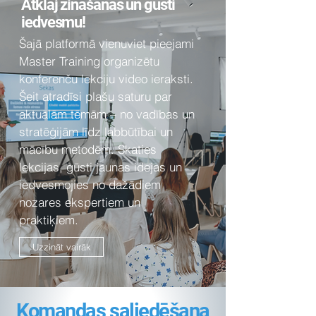
Atklāj zināšanas un gūsti
iedvesmu!
Šajā platformā vienuviet pieejami
Master Training organizētu
konferenču lekciju video ieraksti.
Šeit atradīsi plašu saturu par
aktuālām tēmām – no vadības un
stratēģijām līdz labbūtībai un
mācību metodēm. Skaties
lekcijas, gūsti jaunas idejas un
iedvesmojies no dažādiem
nozares ekspertiem un
praktiķiem.
Uzzināt vairāk
Komandas saliedēšana