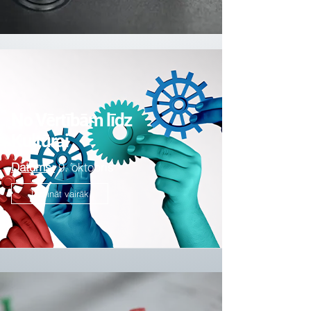
No Vērtībām līdz
Kultūrai
Datums:
9. oktobris
Uzzināt vairāk