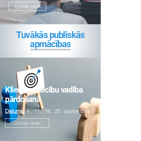
Uzzināt vairāk
Tuvākās publiskās
apmācības
Klientu attiecību vadība
pārdošanā
Datums:
4., 11., 18., 25. septembris
Uzzināt vairāk