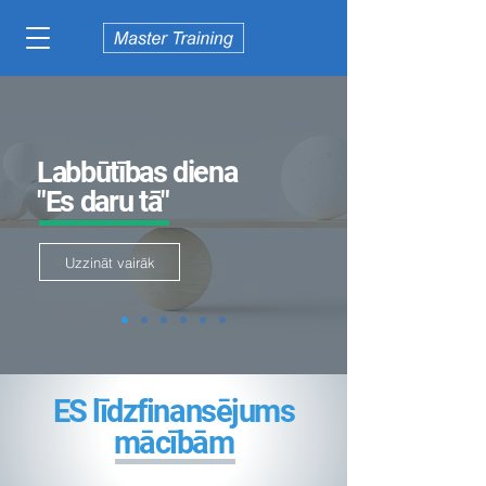
Labbūtības diena
"Es daru tā"
Uzzināt vairāk
ES līdzfinansējums
mācībām