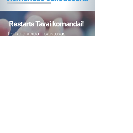
Restarts Tavai komandai!
Dažāda veida iesaistošas
aktivitātes komandu saliedēšanai,
motivēšanai, sadarbības un
savstarpēja atbalsta, sapratnes
veicināšanai, uzskatu un
pārliecību, vērtību un argumentu
novērtēšanai, komunikācijas,
atgriezeniskās saites un
saskarsmes principu uzlabošanai.
Uzzināt vairāk
Action Mapping