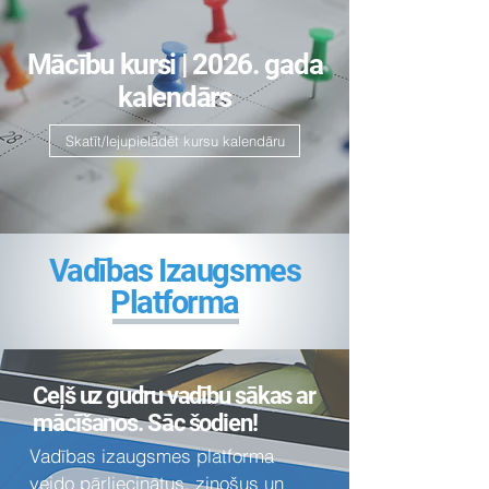
Mācību kursi | 2026. gada
kalendārs
Skatīt/lejupielādēt kursu kalendāru
Vadības Izaugsmes
Platforma
Ceļš uz gudru vadību sākas ar
mācīšanos. Sāc šodien!
Vadības izaugsmes platforma
veido pārliecinātus, zinošus un