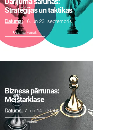
Darījuma sarunas:
Stratēģijas un taktikas
Datums:
16. un 23. septembris
Uzzināt vairāk
Biznesa pārrunas:
Meistarklase
Datums:
7. un 14. oktobris
Uzzināt vairāk